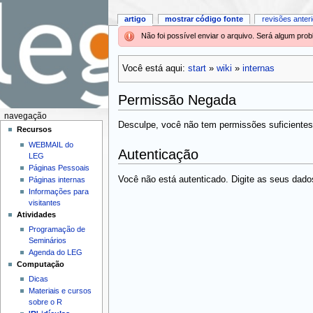
artigo
mostrar código fonte
revisões anter
Não foi possível enviar o arquivo. Será algum pr
Você está aqui:
start
»
wiki
»
internas
Permissão Negada
navegação
Desculpe, você não tem permissões suficientes 
Recursos
WEBMAIL do
Autenticação
LEG
Páginas Pessoais
Você não está autenticado. Digite as seus dados
Páginas internas
Informações para
visitantes
Atividades
Programação de
Seminários
Agenda do LEG
Computação
Dicas
Materiais e cursos
sobre o R