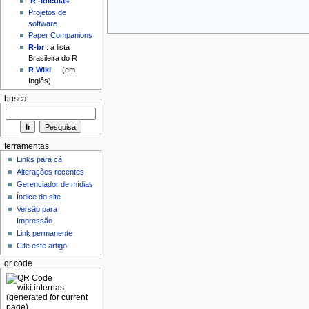
'R'-idículas
Projetos de
software
Paper Companions
R-br
: a lista
Brasileira do R
R Wiki
(em
Inglês).
busca
ferramentas
Links para cá
Alterações recentes
Gerenciador de mídias
Índice do site
Versão para
Impressão
Link permanente
Cite este artigo
qr code