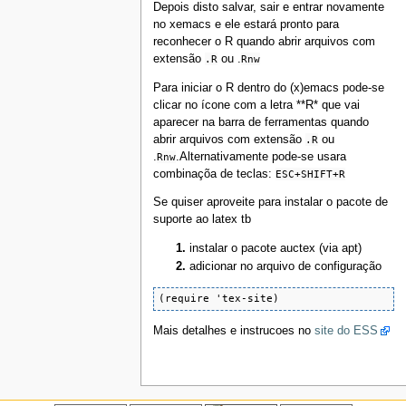
Depois disto salvar, sair e entrar novamente
no xemacs e ele estará pronto para
reconhecer o R quando abrir arquivos com
extensão
.R
ou .
Rnw
Para iniciar o R dentro do (x)emacs pode-se
clicar no ícone com a letra **R* que vai
aparecer na barra de ferramentas quando
abrir arquivos com extensão
.R
ou
.
Rnw
.Alternativamente pode-se usara
combinaçõa de teclas:
ESC+SHIFT+R
Se quiser aproveite para instalar o pacote de
suporte ao latex tb
instalar o pacote auctex (via apt)
adicionar no arquivo de configuração
(require 'tex-site)
Mais detalhes e instrucoes no
site do ESS