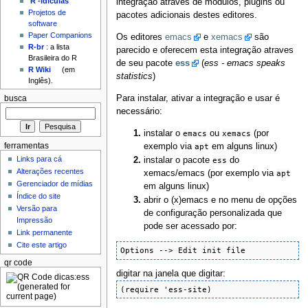
'R'-idículas
integração através de módulos, plugins ou
Projetos de
pacotes adicionais destes editores.
software
Paper Companions
Os editores
emacs
e
xemacs
são
R-br
: a lista
parecido e oferecem esta integração atraves
Brasileira do R
de seu pacote
ess
(
ess - emacs speaks
R Wiki
(em
statistics
)
Inglês).
Para instalar, ativar a integração e usar é
busca
necessário:
instalar o
emacs
ou
xemacs
(por
exemplo via
apt
em alguns linux)
ferramentas
Links para cá
instalar o pacote
ess
do
Alterações recentes
xemacs/emacs (por exemplo via
apt
Gerenciador de mídias
em alguns linux)
Índice do site
abrir o (x)emacs e no menu de opções
Versão para
de configuração personalizada que
Impressão
pode ser acessado por:
Link permanente
Cite este artigo
Options --> Edit init file 
qr code
digitar na janela que digitar:
(require 'ess-site)