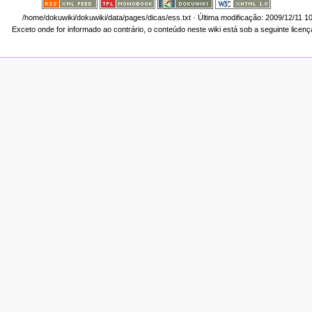
/home/dokuwiki/dokuwiki/data/pages/dicas/ess.txt
· Última modificação: 2009/12/11 1
Exceto onde for informado ao contrário, o conteúdo neste wiki está sob a seguinte licen