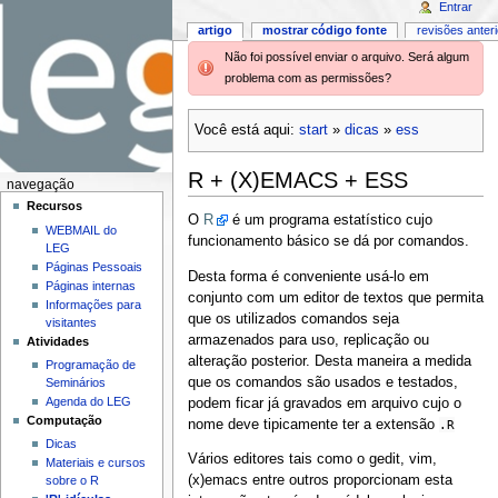
Entrar
artigo
mostrar código fonte
revisões anter
Não foi possível enviar o arquivo. Será algum
problema com as permissões?
Você está aqui:
start
»
dicas
»
ess
R + (X)EMACS + ESS
navegação
Recursos
O
R
é um programa estatístico cujo
WEBMAIL do
funcionamento básico se dá por comandos.
LEG
Páginas Pessoais
Desta forma é conveniente usá-lo em
Páginas internas
conjunto com um editor de textos que permita
Informações para
que os utilizados comandos seja
visitantes
armazenados para uso, replicação ou
Atividades
alteração posterior. Desta maneira a medida
Programação de
que os comandos são usados e testados,
Seminários
Agenda do LEG
podem ficar já gravados em arquivo cujo o
Computação
nome deve tipicamente ter a extensão
.R
Dicas
Vários editores tais como o gedit, vim,
Materiais e cursos
(x)emacs entre outros proporcionam esta
sobre o R