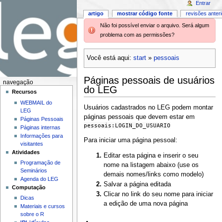
Entrar
artigo
mostrar código fonte
revisões anter
Não foi possível enviar o arquivo. Será algum
problema com as permissões?
Você está aqui:
start
»
pessoais
Páginas pessoais de usuários
navegação
do LEG
Recursos
WEBMAIL do
Usuários cadastrados no LEG podem montar
LEG
páginas pessoais que devem estar em
Páginas Pessoais
pessoais:LOGIN_DO_USUARIO
Páginas internas
Informações para
Para iniciar uma página pessoal:
visitantes
Atividades
Editar esta página e inserir o seu
Programação de
nome na listagem abaixo (use os
Seminários
demais nomes/links como modelo)
Agenda do LEG
Salvar a página editada
Computação
Clicar no link do seu nome para iniciar
Dicas
a edição de uma nova página
Materiais e cursos
sobre o R