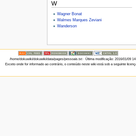
W
Wagner Bonat
Walmes Marques Zeviani
Wanderson
/home/dokuwiki/dokuwiki/data/pages/pessoais.txt
· Última modificação: 2016/01/09 1
Exceto onde for informado ao contrário, o conteúdo neste wiki está sob a seguinte licen