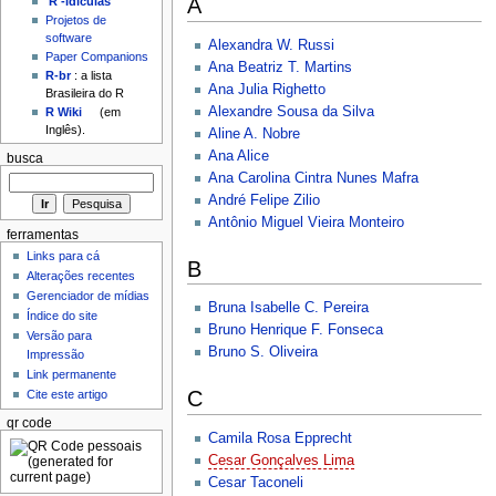
A
'R'-idículas
Projetos de
software
Alexandra W. Russi
Paper Companions
Ana Beatriz T. Martins
R-br
: a lista
Ana Julia Righetto
Brasileira do R
Alexandre Sousa da Silva
R Wiki
(em
Inglês).
Aline A. Nobre
Ana Alice
busca
Ana Carolina Cintra Nunes Mafra
André Felipe Zilio
Antônio Miguel Vieira Monteiro
ferramentas
Links para cá
B
Alterações recentes
Gerenciador de mídias
Bruna Isabelle C. Pereira
Índice do site
Bruno Henrique F. Fonseca
Versão para
Bruno S. Oliveira
Impressão
Link permanente
C
Cite este artigo
qr code
Camila Rosa Epprecht
Cesar Gonçalves Lima
Cesar Taconeli