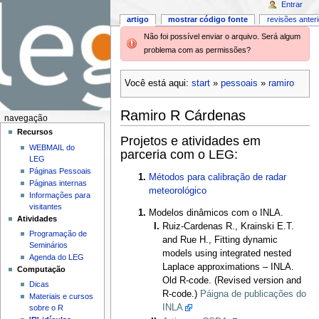
Entrar
artigo
mostrar código fonte
revisões anter
Não foi possível enviar o arquivo. Será algum
problema com as permissões?
Você está aqui:
start
»
pessoais
»
ramiro
Ramiro R Cárdenas
navegação
Recursos
Projetos e atividades em
WEBMAIL do
parceria com o LEG:
LEG
Páginas Pessoais
Métodos para calibração de radar
Páginas internas
meteorológico
Informações para
visitantes
Modelos dinâmicos com o INLA.
Atividades
Ruiz-Cardenas R., Krainski E.T.
Programação de
and Rue H., Fitting dynamic
Seminários
models using integrated nested
Agenda do LEG
Laplace approximations – INLA.
Computação
Old R-code. (Revised version and
Dicas
R-code.)
Páigna de publicações do
Materiais e cursos
INLA
sobre o R