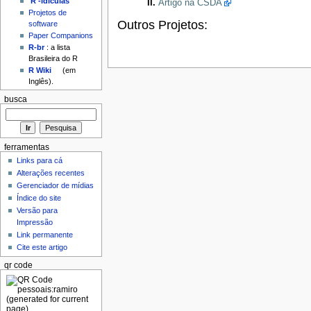
'R'-idículas
Artigo na CSDA
Projetos de
Outros Projetos:
software
Paper Companions
R-br
: a lista
Brasileira do R
R Wiki
(em
Inglês).
busca
ferramentas
Links para cá
Alterações recentes
Gerenciador de mídias
Índice do site
Versão para
Impressão
Link permanente
Cite este artigo
qr code