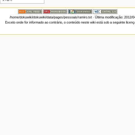
/home/dokuwiki/dokuwiki/data/pages/pessoais/ramiro.txt
· Última modificação: 2012/0
Exceto onde for informado ao contrário, o conteúdo neste wiki está sob a seguinte licen