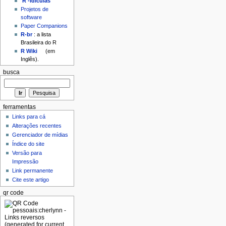
'R'-idículas
Projetos de
software
Paper Companions
R-br
: a lista
Brasileira do R
R Wiki
(em
Inglês).
busca
ferramentas
Links para cá
Alterações recentes
Gerenciador de mídias
Índice do site
Versão para
Impressão
Link permanente
Cite este artigo
qr code