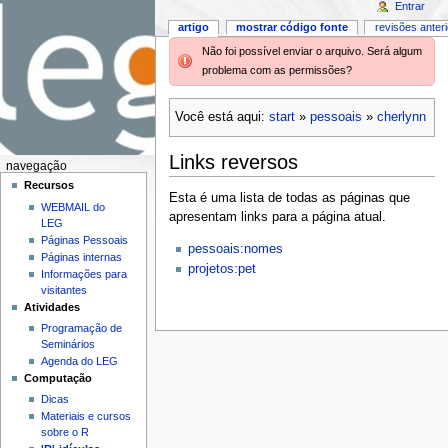
Entrar
artigo
mostrar código fonte
revisões anter
Não foi possível enviar o arquivo. Será algum
problema com as permissões?
Você está aqui:
start
»
pessoais
»
cherlynn
Links reversos
navegação
Recursos
Esta é uma lista de todas as páginas que
WEBMAIL do
apresentam links para a página atual.
LEG
Páginas Pessoais
pessoais:nomes
Páginas internas
projetos:pet
Informações para
visitantes
Atividades
Programação de
Seminários
Agenda do LEG
Computação
Dicas
Materiais e cursos
sobre o R