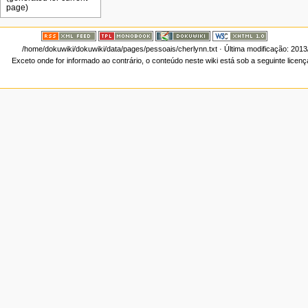
/home/dokuwiki/dokuwiki/data/pages/pessoais/cherlynn.txt
· Última modificação: 2013
Exceto onde for informado ao contrário, o conteúdo neste wiki está sob a seguinte licen