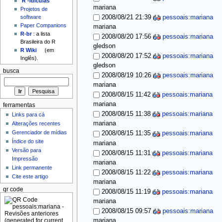
'R'-idículas
mariana
Projetos de
2008/08/21 21:39
pessoais:mariana
software
Paper Companions
mariana
R-br
: a lista
2008/08/20 17:56
pessoais:mariana
Brasileira do R
gledson
R Wiki
(em
2008/08/20 17:52
pessoais:mariana
Inglês).
gledson
busca
2008/08/19 10:26
pessoais:mariana
mariana
2008/08/15 11:42
pessoais:mariana
mariana
ferramentas
2008/08/15 11:38
pessoais:mariana
Links para cá
mariana
Alterações recentes
Gerenciador de mídias
2008/08/15 11:35
pessoais:mariana
Índice do site
mariana
Versão para
2008/08/15 11:31
pessoais:mariana
Impressão
mariana
Link permanente
2008/08/15 11:22
pessoais:mariana
Cite este artigo
mariana
qr code
2008/08/15 11:19
pessoais:mariana
mariana
2008/08/15 09:57
pessoais:mariana
mariana