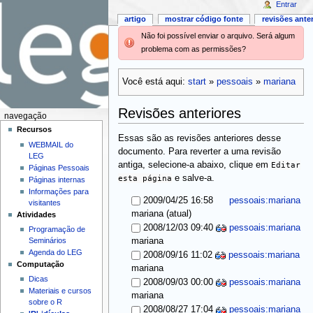
Entrar
artigo
mostrar código fonte
revisões ante
Não foi possível enviar o arquivo. Será algum
problema com as permissões?
Você está aqui:
start
»
pessoais
»
mariana
Revisões anteriores
navegação
Recursos
Essas são as revisões anteriores desse
WEBMAIL do
documento. Para reverter a uma revisão
LEG
antiga, selecione-a abaixo, clique em
Editar
Páginas Pessoais
esta página
e salve-a.
Páginas internas
Informações para
2009/04/25 16:58
pessoais:mariana
visitantes
(atual)
mariana
Atividades
2008/12/03 09:40
pessoais:mariana
Programação de
Seminários
mariana
Agenda do LEG
2008/09/16 11:02
pessoais:mariana
Computação
mariana
Dicas
2008/09/03 00:00
pessoais:mariana
Materiais e cursos
mariana
sobre o R
2008/08/27 17:04
pessoais:mariana