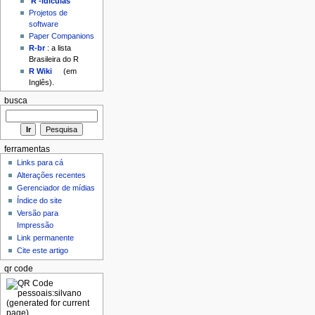
'R'-idículas
Projetos de
software
Paper Companions
R-br
: a lista
Brasileira do R
R Wiki
(em
Inglês).
busca
ferramentas
Links para cá
Alterações recentes
Gerenciador de mídias
Índice do site
Versão para
Impressão
Link permanente
Cite este artigo
qr code