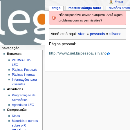
Entrar
artigo
mostrar código fonte
revisões anter
Não foi possível enviar o arquivo. Será algum
problema com as permissões?
Você está aqui:
start
»
pessoais
»
silvano
Página pessoal:
navegação
http://www2.uel.br/pessoal/silvano
Recursos
WEBMAIL do
LEG
Páginas Pessoais
Páginas internas
Informações para
visitantes
Atividades
Programação de
Seminários
Agenda do LEG
Computação
Dicas
Materiais e cursos
sobre o R