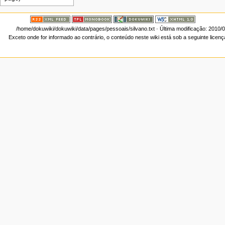
/home/dokuwiki/dokuwiki/data/pages/pessoais/silvano.txt
· Última modificação: 2010/
Exceto onde for informado ao contrário, o conteúdo neste wiki está sob a seguinte licen